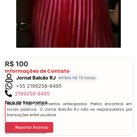
R$ 100
Informações de Contato
Jornal Balcão RJ
Visto há 13 horas
+55 2199258-8495
2199258-8495
Dica de Segurança
Nunca
faça pagamentos antecipados. Prefira encontros em
locais públicos. O Jornal Balcão RJ não se responsabiliza por
transações entre usuários.
Reportar Anúncio