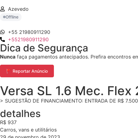
Azevedo
Offline
+55 21980911290
+5521980911290
Dica de Segurança
Nunca
faça pagamentos antecipados. Prefira encontros em 
🚩 Reportar Anúncio
Versa SL 1.6 Mec. Flex
> SUGESTÃO DE FINANCIAMENTO: ENTRADA DE R$ 7.500
detalhes
R$ 937
Carros, vans e utilitários
29 de novembro de 2023