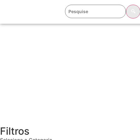
🔍
Filtros