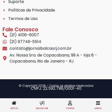
Suporte
Políticas de Privacidade
Termos de Uso
Fale Conosco
(21) 4106-6007
(21) 97749-5514
contato@jornalbalcaorj.com.br
Av. Nossa Sra. de Copacabana, 99 A - loja 8 -
Copacabana, Rio de Janeiro - RJ
© Copyright 2026 – Todos os direitos reservados
CNPJ: 22.592.798/0001-40
INÍCIO
ANUNCIAR
CONTA
MENU