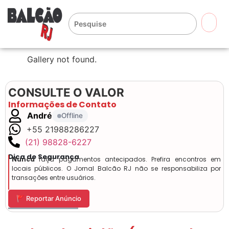
🔍
Gallery not found.
CONSULTE O VALOR
Informações de Contato
André
Offline
+55 21988286227
(21) 98828-6227
Dica de Segurança
Nunca
faça pagamentos antecipados. Prefira encontros em
locais públicos. O Jornal Balcão RJ não se responsabiliza por
transações entre usuários.
🚩 Reportar Anúncio