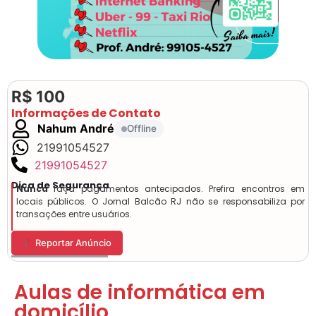
R$ 100
Informações de Contato
Nahum André
Offline
21991054527
21991054527
Dica de Segurança
Nunca
faça pagamentos antecipados. Prefira encontros em
locais públicos. O Jornal Balcão RJ não se responsabiliza por
transações entre usuários.
Reportar Anúncio
Aulas de informática em
domicílio