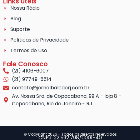
Links úteis
Nossa Rádio
Blog
Suporte
Políticas de Privacidade
Termos de Uso
Fale Conosco
(21) 4106-6007
(21) 97749-5514
contato@jornalbalcaorj.com.br
Av. Nossa Sra. de Copacabana, 99 A - loja 8 -
Copacabana, Rio de Janeiro - RJ
© Copyright 2026 – Todos os direitos reservados
CNPJ: 22.592.798/0001-40