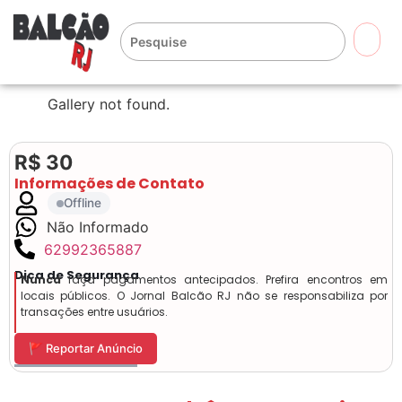
🔍
Gallery not found.
R$ 30
Informações de Contato
Offline
Não Informado
62992365887
Dica de Segurança
Nunca
faça pagamentos antecipados. Prefira encontros em
locais públicos. O Jornal Balcão RJ não se responsabiliza por
transações entre usuários.
🚩 Reportar Anúncio