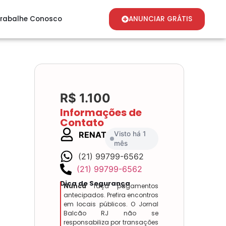
rabalhe Conosco
ANUNCIAR GRÁTIS
R$ 1.100
Informações de
Contato
RENATO
Visto há 1
mês
(21) 99799-6562
(21) 99799-6562
Dica de Segurança
Nunca
faça pagamentos
antecipados. Prefira encontros
em locais públicos. O Jornal
Balcão RJ não se
responsabiliza por transações