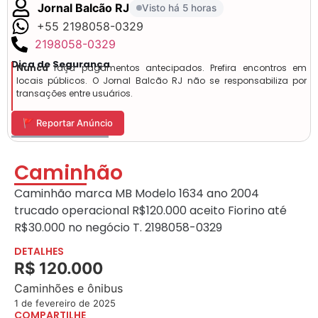
Jornal Balcão RJ
Visto há 5 horas
+55 2198058-0329
2198058-0329
Dica de Segurança
Nunca
faça pagamentos antecipados. Prefira encontros em
locais públicos. O Jornal Balcão RJ não se responsabiliza por
transações entre usuários.
🚩 Reportar Anúncio
Caminhão
Caminhão marca MB Modelo 1634 ano 2004
trucado operacional R$120.000 aceito Fiorino até
R$30.000 no negócio T. 21
98058-0329
DETALHES
R$ 120.000
Caminhões e ônibus
1 de fevereiro de 2025
COMPARTILHE