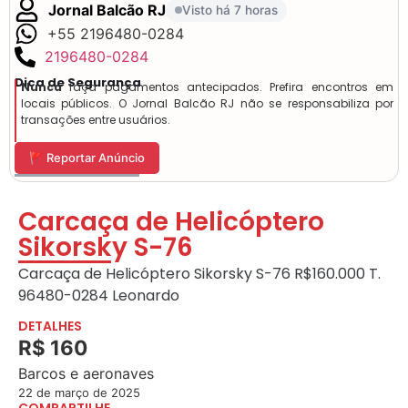
Jornal Balcão RJ
Visto há 7 horas
+55 2196480-0284
2196480-0284
Dica de Segurança
Nunca
faça pagamentos antecipados. Prefira encontros em
locais públicos. O Jornal Balcão RJ não se responsabiliza por
transações entre usuários.
🚩 Reportar Anúncio
Carcaça de Helicóptero
Sikorsky S-76
Carcaça de Helicóptero Sikorsky S-76 R$160.000 T.
96480-0284 Leonardo
DETALHES
R$ 160
Barcos e aeronaves
22 de março de 2025