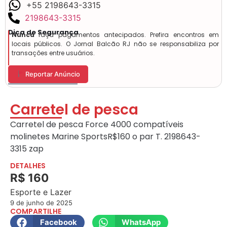
+55 2198643-3315
2198643-3315
Dica de Segurança
Nunca
faça pagamentos antecipados. Prefira encontros em
locais públicos. O Jornal Balcão RJ não se responsabiliza por
transações entre usuários.
Reportar Anúncio
Carretel de pesca
Carretel de pesca Force 4000 compatíveis
molinetes Marine SportsR$160 o par T. 2198643-
3315 zap
DETALHES
R$ 160
Esporte e Lazer
9 de junho de 2025
COMPARTILHE
Facebook
WhatsApp