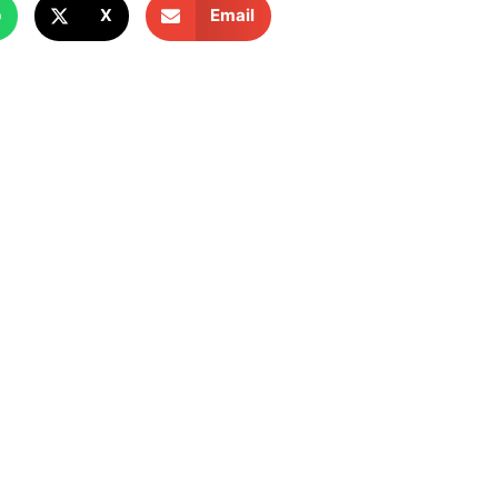
p
X
Email