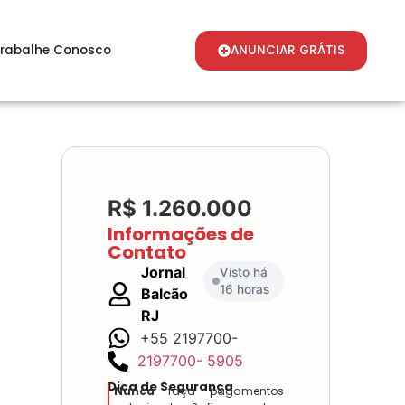
rabalhe Conosco
ANUNCIAR GRÁTIS
R$ 1.260.000
Informações de
Contato
Jornal
Visto há
16 horas
Balcão
RJ
+55 2197700-
2197700- 5905
Dica de Segurança
Nunca
faça pagamentos