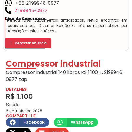
+55 2199946-0977
2199946-0977
Dica de Segurança
Nunca
faça pagamentos antecipados. Prefira encontros em
locais públicos. O Jornal Balcão RJ não se responsabiliza por
transações entre usuários.
Reportar Anúncio
Compressor industrial
Compressor industrial 140 libras R$ 1.100 T. 2199946-
0977 zap
DETALHES
R$ 1.100
Saúde
6 de junho de 2025
COMPARTILHE
Facebook
WhatsApp