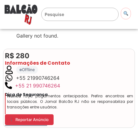
Gallery not found.
R$ 280
Informações de Contato
Offline
+55 21990746264
+55 21 990746264
Dica de Segurança
Nunca
faça pagamentos antecipados. Prefira encontros em
locais públicos. O Jornal Balcão RJ não se responsabiliza por
transações entre usuários.
Reportar Anúncio