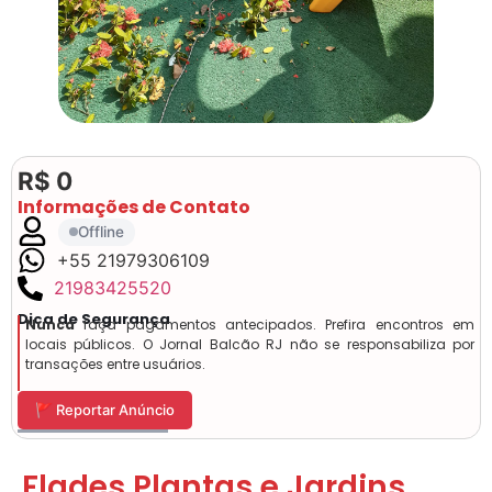
R$ 0
Informações de Contato
Offline
+55 21979306109
21983425520
Dica de Segurança
Nunca
faça pagamentos antecipados. Prefira encontros em
locais públicos. O Jornal Balcão RJ não se responsabiliza por
transações entre usuários.
🚩 Reportar Anúncio
Flades Plantas e Jardins