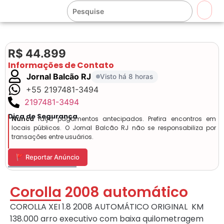
🔍
R$ 44.899
Informações de Contato
Jornal Balcão RJ
Visto há 8 horas
+55 2197481-3494
2197481-3494
Dica de Segurança
Nunca
faça pagamentos antecipados. Prefira encontros em
locais públicos. O Jornal Balcão RJ não se responsabiliza por
transações entre usuários.
🚩 Reportar Anúncio
Corolla 2008 automático
COROLLA XEI 1.8 2008 AUTOMÁTICO ORIGINAL
KM
138.000
arro executivo com baixa quilometragem