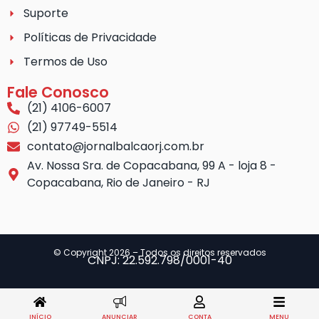
Suporte
Políticas de Privacidade
Termos de Uso
Fale Conosco
(21) 4106-6007
(21) 97749-5514
contato@jornalbalcaorj.com.br
Av. Nossa Sra. de Copacabana, 99 A - loja 8 -
Copacabana, Rio de Janeiro - RJ
© Copyright 2026 – Todos os direitos reservados
CNPJ: 22.592.798/0001-40
INÍCIO
ANUNCIAR
CONTA
MENU