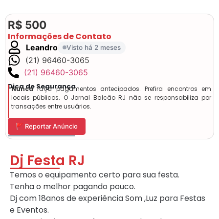
R$ 500
Informações de Contato
Leandro
Visto há 2 meses
(21) 96460-3065
(21) 96460-3065
Dica de Segurança
Nunca
faça pagamentos antecipados. Prefira encontros em
locais públicos. O Jornal Balcão RJ não se responsabiliza por
transações entre usuários.
🚩 Reportar Anúncio
Dj Festa RJ
Temos o equipamento certo para sua festa.
Tenha o melhor pagando pouco.
Dj com 18anos de experiência Som ,Luz para Festas
e Eventos.