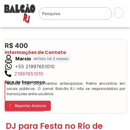
🔍
R$ 400
Informações de Contato
Marcio
Visto há 2 meses
+55 21997651010
21997651010
Dica de Segurança
Nunca
faça pagamentos antecipados. Prefira encontros em
locais públicos. O Jornal Balcão RJ não se responsabiliza por
transações entre usuários.
🚩 Reportar Anúncio
DJ para Festa no Rio de