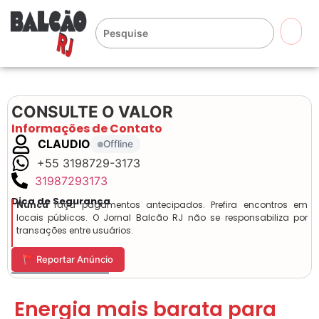
🔍
CONSULTE O VALOR
Informações de Contato
CLAUDIO
Offline
+55 3198729-3173
31987293173
Dica de Segurança
Nunca
faça pagamentos antecipados. Prefira encontros em
locais públicos. O Jornal Balcão RJ não se responsabiliza por
transações entre usuários.
🚩 Reportar Anúncio
Energia mais barata para