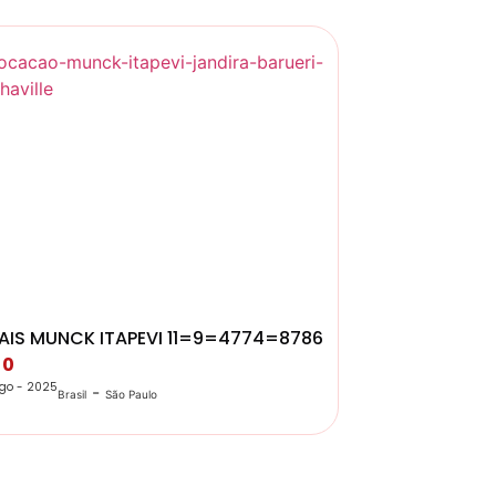
AIS MUNCK ITAPEVI 11=9=4774=8786
 0
go - 2025
-
Brasil
São Paulo