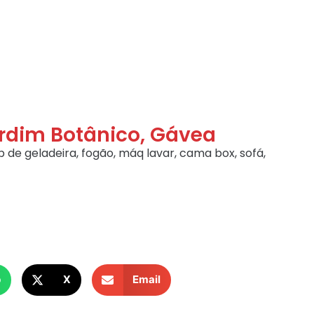
ardim Botânico, Gávea
 de geladeira, fogão, máq lavar, cama box, sofá,
p
X
Email