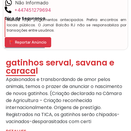
Não Informado
+447451279694
Dica de Segurança
Nunca
faça pagamentos antecipados. Prefira encontros em
locais públicos. O Jornal Balcão RJ não se responsabiliza por
transações entre usuários.
🚩 Reportar Anúncio
gatinhos serval, savana e
caracal
Apaixonados e transbordando de amor pelos
animais, temos o prazer de anunciar o nascimento
de novos gatinhos. (Criação declarada na Câmara
de Agricultura – Criação reconhecida
internacionalmente. Origens de prestígio.
Registrados na TICA, os gatinhos serão chipados-
vacinados-desparasitados com certi