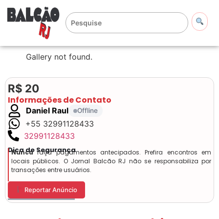
Gallery not found.
R$ 20
Informações de Contato
Daniel Raul
Offline
+55 32991128433
32991128433
Dica de Segurança
Nunca
faça pagamentos antecipados. Prefira encontros em
locais públicos. O Jornal Balcão RJ não se responsabiliza por
transações entre usuários.
Reportar Anúncio