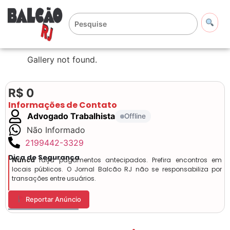
Gallery not found.
R$ 0
Informações de Contato
Advogado Trabalhista
Offline
Não Informado
2199442-3329
Dica de Segurança
Nunca
faça pagamentos antecipados. Prefira encontros em
locais públicos. O Jornal Balcão RJ não se responsabiliza por
transações entre usuários.
Reportar Anúncio