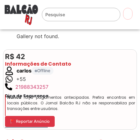
🔍
Gallery not found.
R$ 42
Informações de Contato
carlos
Offline
+55
21988343257
Dica de Segurança
Nunca
faça pagamentos antecipados. Prefira encontros em
locais públicos. O Jornal Balcão RJ não se responsabiliza por
transações entre usuários.
🚩 Reportar Anúncio