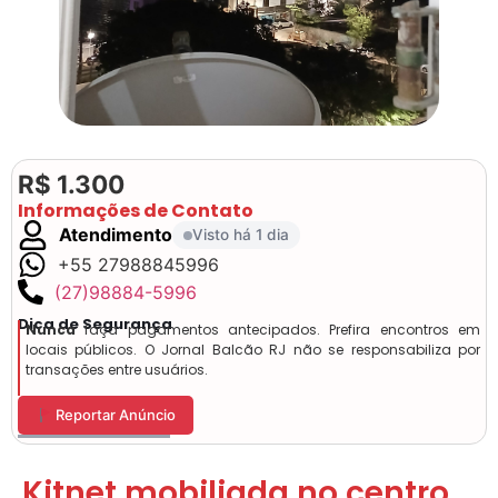
R$ 1.300
Informações de Contato
Atendimento
Visto há 1 dia
+55 27988845996
(27)98884-5996
Dica de Segurança
Nunca
faça pagamentos antecipados. Prefira encontros em
locais públicos. O Jornal Balcão RJ não se responsabiliza por
transações entre usuários.
Reportar Anúncio
Kitnet mobiliada no centro