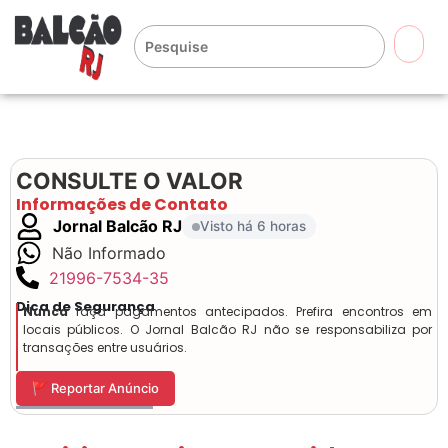
🔍
CONSULTE O VALOR
Informações de Contato
Jornal Balcão RJ
Visto há 6 horas
Não Informado
21996-7534-35
Dica de Segurança
Nunca
faça pagamentos antecipados. Prefira encontros em
locais públicos. O Jornal Balcão RJ não se responsabiliza por
transações entre usuários.
🚩 Reportar Anúncio