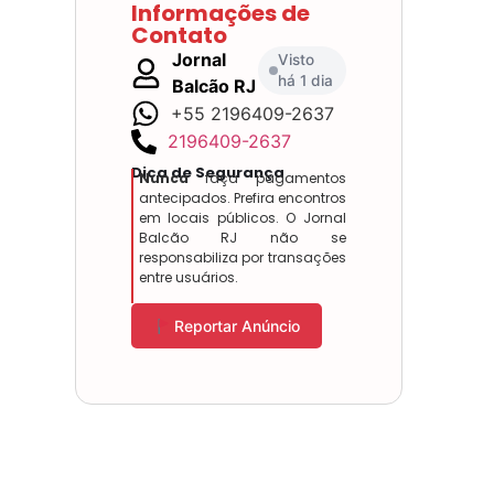
Informações de
Contato
Jornal
Visto
há 1 dia
Balcão RJ
+55 2196409-2637
2196409-2637
Dica de Segurança
Nunca
faça pagamentos
antecipados. Prefira encontros
em locais públicos. O Jornal
Balcão RJ não se
responsabiliza por transações
entre usuários.
Reportar Anúncio