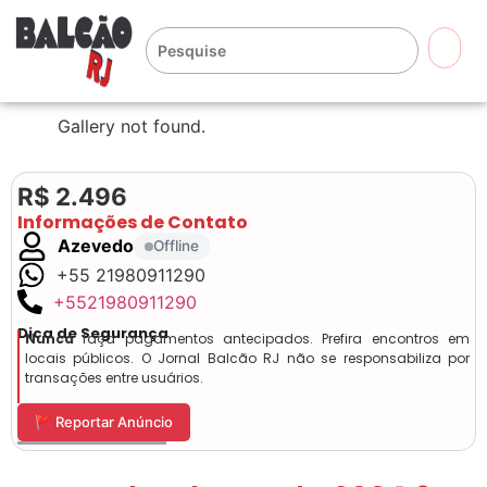
🔍
Gallery not found.
R$ 2.496
Informações de Contato
Azevedo
Offline
+55 21980911290
+5521980911290
Dica de Segurança
Nunca
faça pagamentos antecipados. Prefira encontros em
locais públicos. O Jornal Balcão RJ não se responsabiliza por
transações entre usuários.
🚩 Reportar Anúncio