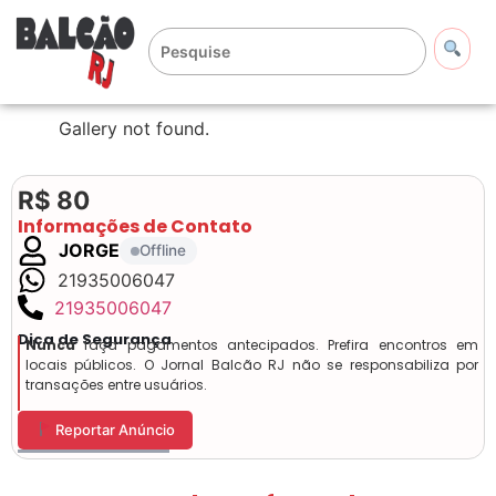
Gallery not found.
R$ 80
Informações de Contato
JORGE
Offline
21935006047
21935006047
Dica de Segurança
Nunca
faça pagamentos antecipados. Prefira encontros em
locais públicos. O Jornal Balcão RJ não se responsabiliza por
transações entre usuários.
Reportar Anúncio