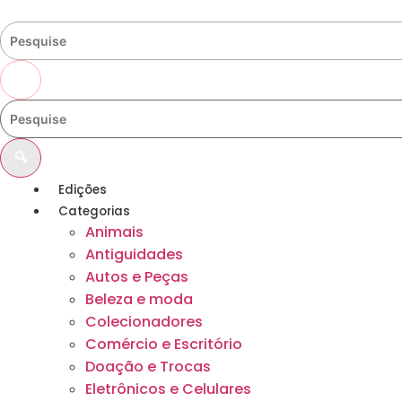
Ir
para
o
conteúdo
🔍
🔍
Edições
Categorias
Animais
Antiguidades
Autos e Peças
Beleza e moda
Colecionadores
Comércio e Escritório
Doação e Trocas
Eletrônicos e Celulares