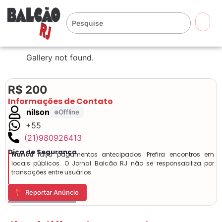
🔍
Gallery not found.
R$ 200
Informações de Contato
nilson
Offline
+55
(21)980926413
Dica de Segurança
Nunca
faça pagamentos antecipados. Prefira encontros em
locais públicos. O Jornal Balcão RJ não se responsabiliza por
transações entre usuários.
🚩 Reportar Anúncio