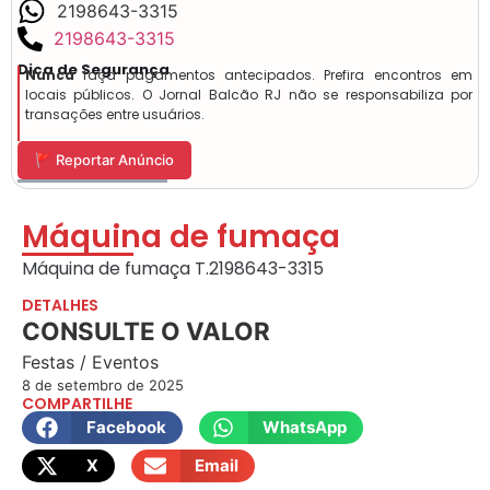
2198643-3315
2198643-3315
Dica de Segurança
Nunca
faça pagamentos antecipados. Prefira encontros em
locais públicos. O Jornal Balcão RJ não se responsabiliza por
transações entre usuários.
🚩 Reportar Anúncio
Máquina de fumaça
Máquina de fumaça T.2198643-3315
DETALHES
CONSULTE O VALOR
Festas / Eventos
8 de setembro de 2025
COMPARTILHE
Facebook
WhatsApp
X
Email