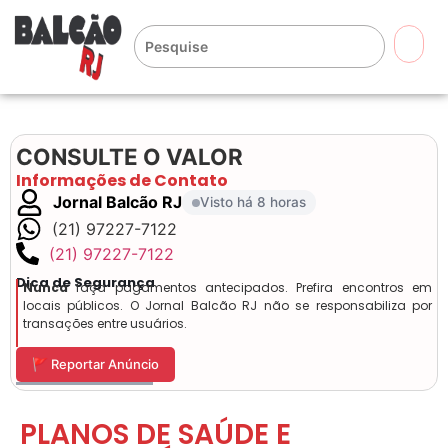
🔍
CONSULTE O VALOR
Informações de Contato
Jornal Balcão RJ
Visto há 8 horas
(21) 97227-7122
(21) 97227-7122
Dica de Segurança
Nunca
faça pagamentos antecipados. Prefira encontros em
locais públicos. O Jornal Balcão RJ não se responsabiliza por
transações entre usuários.
🚩 Reportar Anúncio
PLANOS DE SAÚDE E