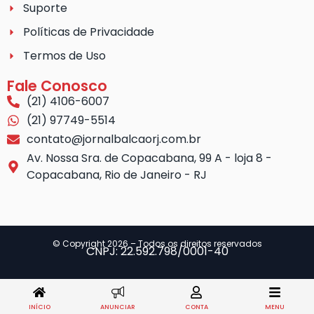
Suporte
Políticas de Privacidade
Termos de Uso
Fale Conosco
(21) 4106-6007
(21) 97749-5514
contato@jornalbalcaorj.com.br
Av. Nossa Sra. de Copacabana, 99 A - loja 8 -
Copacabana, Rio de Janeiro - RJ
© Copyright 2026 – Todos os direitos reservados
CNPJ: 22.592.798/0001-40
INÍCIO
ANUNCIAR
CONTA
MENU