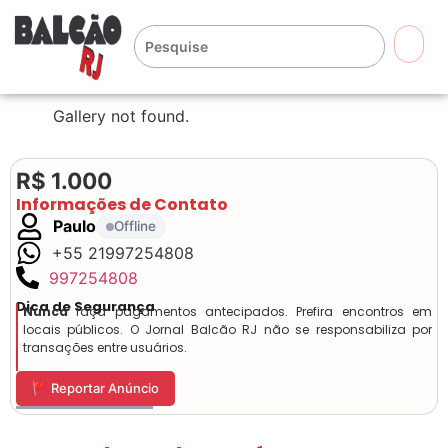
🔍
Gallery not found.
R$ 1.000
Informações de Contato
Paulo
Offline
+55 21997254808
997254808
Dica de Segurança
Nunca
faça pagamentos antecipados. Prefira encontros em
locais públicos. O Jornal Balcão RJ não se responsabiliza por
transações entre usuários.
🚩 Reportar Anúncio