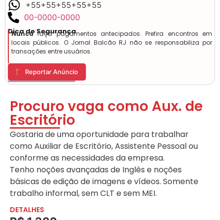
+55+55+55+55+55
00-0000-0000
Dica de Segurança
Nunca
faça pagamentos antecipados. Prefira encontros em
locais públicos. O Jornal Balcão RJ não se responsabiliza por
transações entre usuários.
🚩 Reportar Anúncio
Procuro vaga como Aux. de
Escritório
Gostaria de uma oportunidade para trabalhar
como Auxiliar de Escritório, Assistente Pessoal ou
conforme as necessidades da empresa.
Tenho noções avançadas de Inglês e noções
básicas de edição de imagens e vídeos. Somente
trabalho informal, sem CLT e sem MEI.
DETALHES