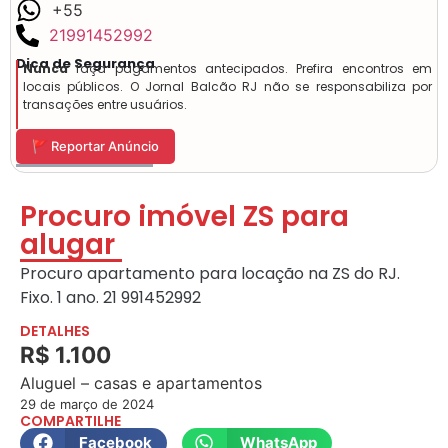
+55
21991452992
Dica de Segurança
Nunca
faça pagamentos antecipados. Prefira encontros em
locais públicos. O Jornal Balcão RJ não se responsabiliza por
transações entre usuários.
🚩 Reportar Anúncio
Procuro imóvel ZS para
alugar
Procuro apartamento para locação na ZS do RJ.
Fixo. 1 ano. 21 991452992
DETALHES
R$ 1.100
Aluguel – casas e apartamentos
29 de março de 2024
COMPARTILHE
Facebook
WhatsApp