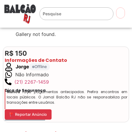
🔍
Gallery not found.
R$ 150
Informações de Contato
Jorge
Offline
Não Informado
(21) 2267-1459
Dica de Segurança
Nunca
faça pagamentos antecipados. Prefira encontros em
locais públicos. O Jornal Balcão RJ não se responsabiliza por
transações entre usuários.
🚩 Reportar Anúncio