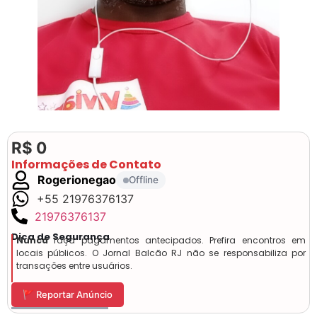
R$ 0
Informações de Contato
Rogerionegao
Offline
+55 21976376137
21976376137
Dica de Segurança
Nunca
faça pagamentos antecipados. Prefira encontros em
locais públicos. O Jornal Balcão RJ não se responsabiliza por
transações entre usuários.
🚩 Reportar Anúncio