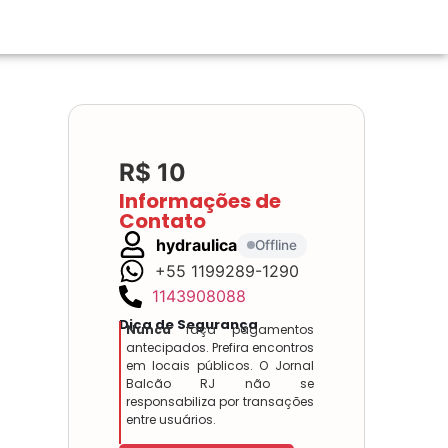
R$ 10
Informações de
Contato
hydraulica
Offline
+55 1199289-1290
1143908088
Dica de Segurança
Nunca
faça pagamentos
antecipados. Prefira encontros
em locais públicos. O Jornal
Balcão RJ não se
responsabiliza por transações
entre usuários.