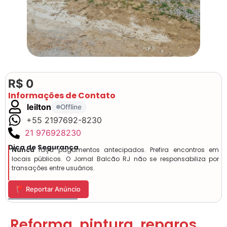
R$ 0
Informações de Contato
leilton
Offline
+55 2197692-8230
21 976928230
Dica de Segurança
Nunca
faça pagamentos antecipados. Prefira encontros em
locais públicos. O Jornal Balcão RJ não se responsabiliza por
transações entre usuários.
🚩 Reportar Anúncio
Reforma, pintura, reparos,