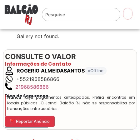
🔍
Gallery not found.
CONSULTE O VALOR
Informações de Contato
ROGERIO ALMEIDASANTOS
Offline
+5521968586866
21968586866
Dica de Segurança
Nunca
faça pagamentos antecipados. Prefira encontros em
locais públicos. O Jornal Balcão RJ não se responsabiliza por
transações entre usuários.
🚩 Reportar Anúncio