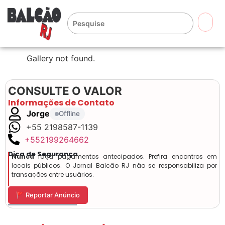
🔍
Gallery not found.
CONSULTE O VALOR
Informações de Contato
Jorge
Offline
+55 2198587-1139
+552199264662
Dica de Segurança
Nunca
faça pagamentos antecipados. Prefira encontros em
locais públicos. O Jornal Balcão RJ não se responsabiliza por
transações entre usuários.
🚩 Reportar Anúncio