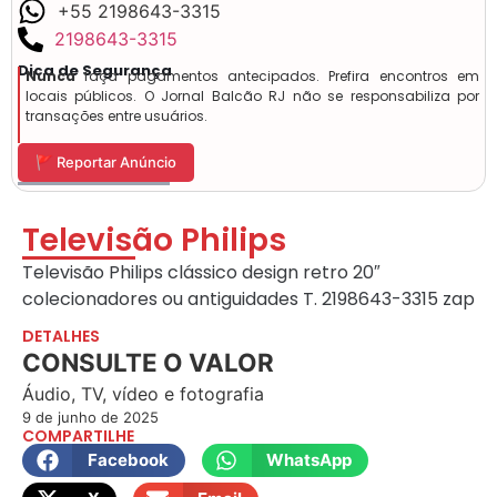
+55 2198643-3315
2198643-3315
Dica de Segurança
Nunca
faça pagamentos antecipados. Prefira encontros em
locais públicos. O Jornal Balcão RJ não se responsabiliza por
transações entre usuários.
🚩 Reportar Anúncio
Televisão Philips
Televisão Philips clássico design retro 20″
colecionadores ou antiguidades T. 2198643-3315 zap
DETALHES
CONSULTE O VALOR
Áudio, TV, vídeo e fotografia
9 de junho de 2025
COMPARTILHE
Facebook
WhatsApp