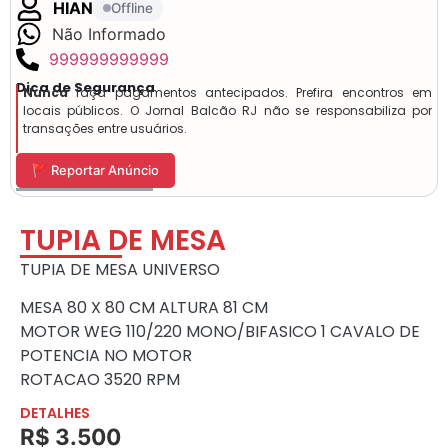
HIAN
Offline
Não Informado
999999999999
Dica de Segurança
Nunca
faça pagamentos antecipados. Prefira encontros em
locais públicos. O Jornal Balcão RJ não se responsabiliza por
transações entre usuários.
🚩 Reportar Anúncio
TUPIA DE MESA
TUPIA DE MESA UNIVERSO
MESA 80 X 80 CM ALTURA 81 CM
MOTOR WEG 110/220 MONO/BIFASICO 1 CAVALO DE
POTENCIA NO MOTOR
ROTACAO 3520 RPM
DETALHES
R$ 3.500