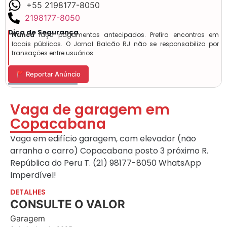
+55 2198177-8050
2198177-8050
Dica de Segurança
Nunca
faça pagamentos antecipados. Prefira encontros em
locais públicos. O Jornal Balcão RJ não se responsabiliza por
transações entre usuários.
🚩 Reportar Anúncio
Vaga de garagem em
Copacabana
Vaga em edifício garagem, com elevador (não
arranha o carro) Copacabana posto 3 próximo R.
República do Peru T. (21) 98177-8050 WhatsApp
Imperdível!
DETALHES
CONSULTE O VALOR
Garagem