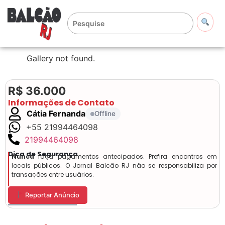
Gallery not found.
R$ 36.000
Informações de Contato
Cátia Fernanda
Offline
+55 21994464098
21994464098
Dica de Segurança
Nunca
faça pagamentos antecipados. Prefira encontros em
locais públicos. O Jornal Balcão RJ não se responsabiliza por
transações entre usuários.
Reportar Anúncio