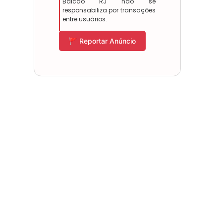
Balcão RJ não se
responsabiliza por transações
entre usuários.
🚩 Reportar Anúncio