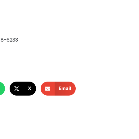
48-6233
p
X
Email