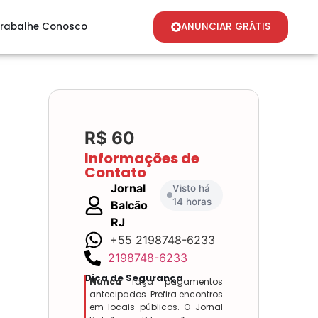
rabalhe Conosco
ANUNCIAR GRÁTIS
R$ 60
Informações de
Contato
Jornal
Visto há
14 horas
Balcão
RJ
+55 2198748-6233
2198748-6233
Dica de Segurança
Nunca
faça pagamentos
antecipados. Prefira encontros
em locais públicos. O Jornal