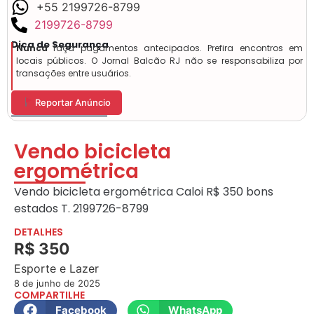
+55 2199726-8799
2199726-8799
Dica de Segurança
Nunca
faça pagamentos antecipados. Prefira encontros em
locais públicos. O Jornal Balcão RJ não se responsabiliza por
transações entre usuários.
Reportar Anúncio
Vendo bicicleta
ergométrica
Vendo bicicleta ergométrica Caloi R$ 350 bons
estados T. 2199726-8799
DETALHES
R$ 350
Esporte e Lazer
8 de junho de 2025
COMPARTILHE
Facebook
WhatsApp