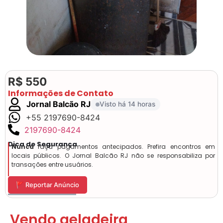
R$ 550
Informações de Contato
Jornal Balcão RJ
Visto há 14 horas
+55 2197690-8424
2197690-8424
Dica de Segurança
Nunca
faça pagamentos antecipados. Prefira encontros em
locais públicos. O Jornal Balcão RJ não se responsabiliza por
transações entre usuários.
🚩 Reportar Anúncio
Vendo geladeira