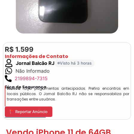
R$ 1.599
Informações de Contato
Jornal Balcão RJ
Visto há 3 horas
Não Informado
2199894-7315
Dica de Segurança
Nunca
faça pagamentos antecipados. Prefira encontros em
locais públicos. O Jornal Balcão RJ não se responsabiliza por
transações entre usuários.
🚩 Reportar Anúncio
Vendo iPhone 11 de 64GB