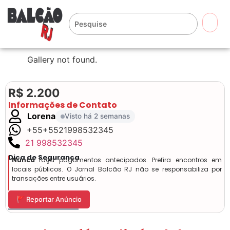
🔍
Gallery not found.
R$ 2.200
Informações de Contato
Lorena
Visto há 2 semanas
+55+5521998532345
21 998532345
Dica de Segurança
Nunca
faça pagamentos antecipados. Prefira encontros em
locais públicos. O Jornal Balcão RJ não se responsabiliza por
transações entre usuários.
🚩 Reportar Anúncio